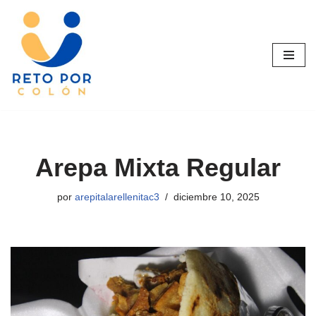
Saltar
al
contenido
Arepa Mixta Regular
por
arepitalarellenitac3
diciembre 10, 2025