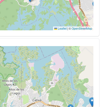
Leaflet
|
©
OpenStreetMap