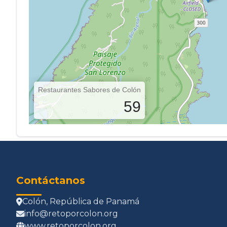
Restaurantes Sabores de Colón
59
Contáctanos
Colón, República de Panamá
info@retoporcolon.org
www.retoporcolon.org