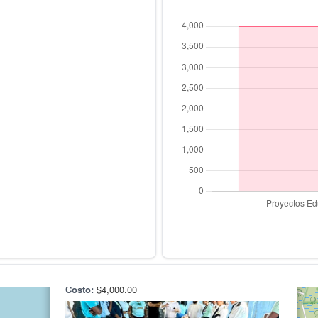
×
Reparación de Salones de la Escuela
Rufo A. Garay
Ubicación:
Instituto Rufo A. Garay. · Calle 3,
Avenida Lesseps. Colón, Panamá.
Costo:
$4,000.00