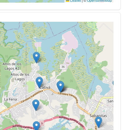
Leaflet
|
©
OpenStreetMap