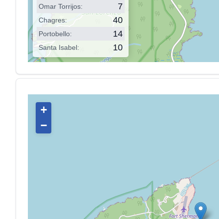
8
Omar Torrijos:
40
Chagres:
14
Portobello:
10
Santa Isabel:
+
−