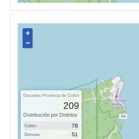
+
−
Escuelas Provincia de Colón
209
Distribución por Distritos
84
Colón:
53
Donoso: