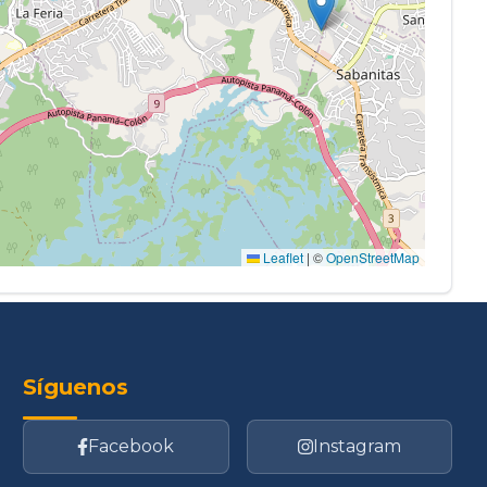
Leaflet
|
©
OpenStreetMap
Síguenos
Facebook
Instagram