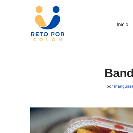
Saltar
al
Inicio
contenido
Band
por
mangussa