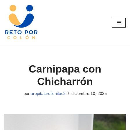
Saltar
al
contenido
Carnipapa con
Chicharrón
por
arepitalarellenitac3
diciembre 10, 2025