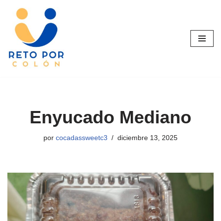
Saltar
al
contenido
Enyucado Mediano
por
cocadassweetc3
diciembre 13, 2025