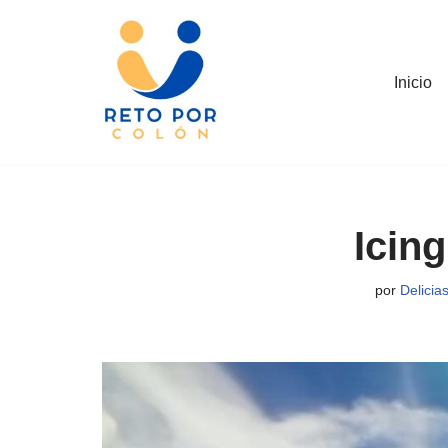
Saltar
al
Inicio
contenido
Icin
por
Delicias