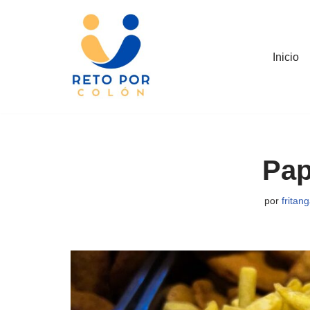
Saltar
al
Inicio
contenido
Pap
por
fritan