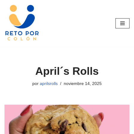
Saltar
al
contenido
April´s Rolls
por
aprilsrolls
noviembre 14, 2025