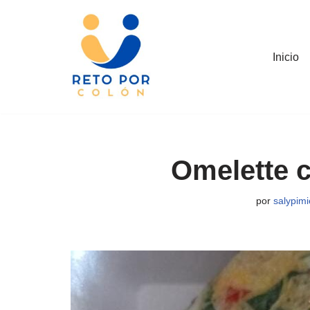
Saltar
al
Inicio
contenido
Omelette c
por
salypim